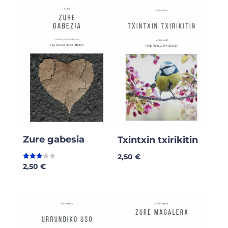
Zure gabesia
Txintxin txirikitin
2,50
€
2,50
€
Valorad
o en
3.00
de 5