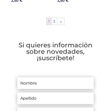
2,50
€
2,50
€
1
2
→
Si quieres información
sobre novedades,
¡suscríbete!