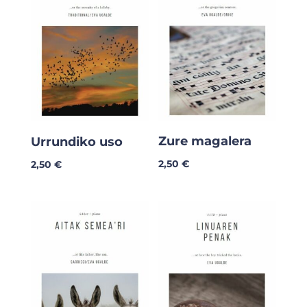
Zure magalera
Urrundiko uso
2,50
€
2,50
€