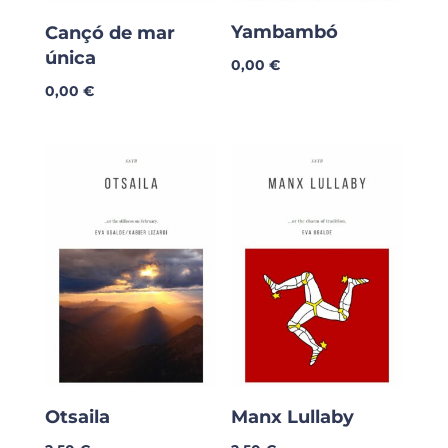
Yambambó
Cançó de mar
única
0,00
€
0,00
€
Otsaila
Manx Lullaby