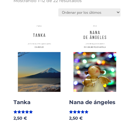
Mostrando 1–12 de 22 resultados
Tanka
Nana de ángeles
2,50
€
2,50
€
Valorado en
Valorado en
5.00
5.00
de 5
de 5