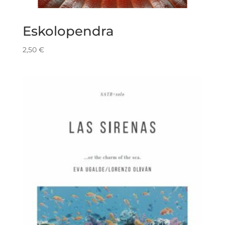
Eskolopendra
2,50
€