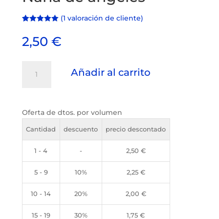
(
1
valoración de cliente)
Valorado con
1
5.00
de 5 en
2,50
€
base a
valoración
de un cliente
Nana
Añadir al carrito
de
ángeles
cantidad
Oferta de dtos. por volumen
Cantidad
descuento
precio descontado
1 - 4
-
2,50
€
5 - 9
10%
2,25
€
10 - 14
20%
2,00
€
15 - 19
30%
1,75
€