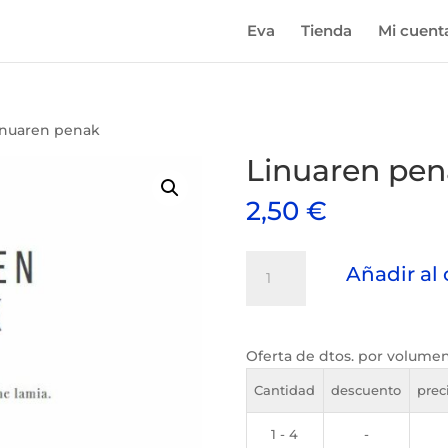
Eva
Tienda
Mi cuent
inuaren penak
Linuaren pen
2,50
€
Linuaren
Añadir al 
penak
cantidad
Oferta de dtos. por volume
Cantidad
descuento
prec
1 - 4
-