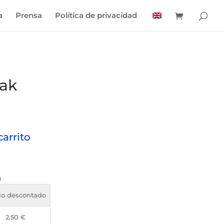
a
Prensa
Política de privacidad
ak
carrito
n
io descontado
2,50
€