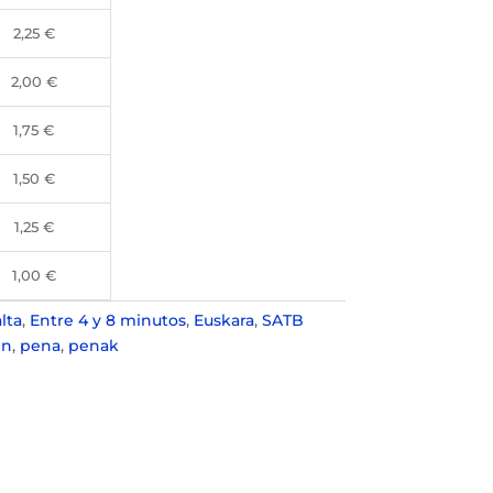
2,25
€
2,00
€
1,75
€
1,50
€
1,25
€
1,00
€
lta
,
Entre 4 y 8 minutos
,
Euskara
,
SATB
en
,
pena
,
penak