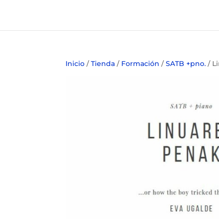
Inicio
/
Tienda
/
Formación
/
SATB +pno.
/ L