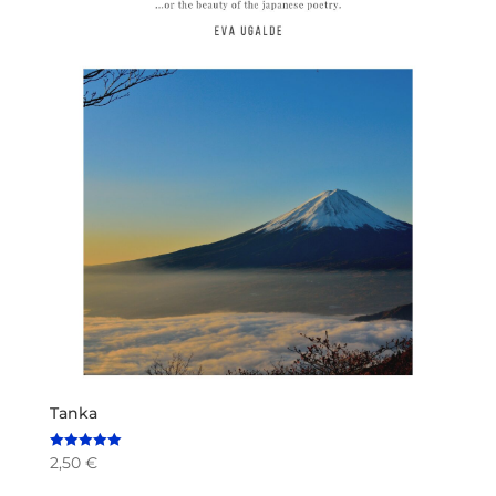
Tanka
2,50
€
Valorado en
5.00
de 5