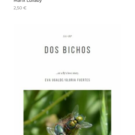
Manx Lullaby
2,50
€