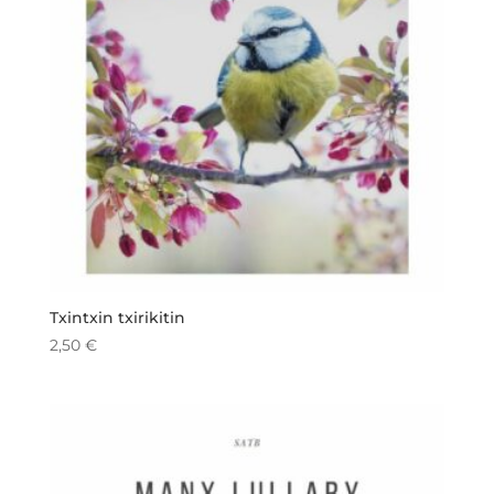
Txintxin txirikitin
2,50
€