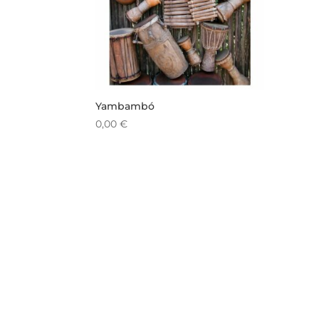
Yambambó
0,00
€