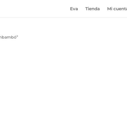
Eva
Tienda
Mi cuent
ambambó”