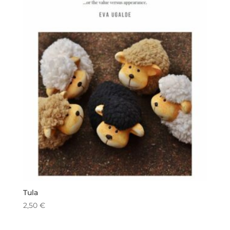
Tula
2,50
€