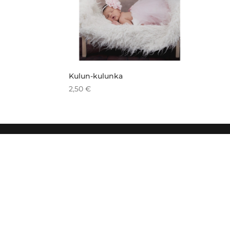
Kulun-kulunka
2,50
€